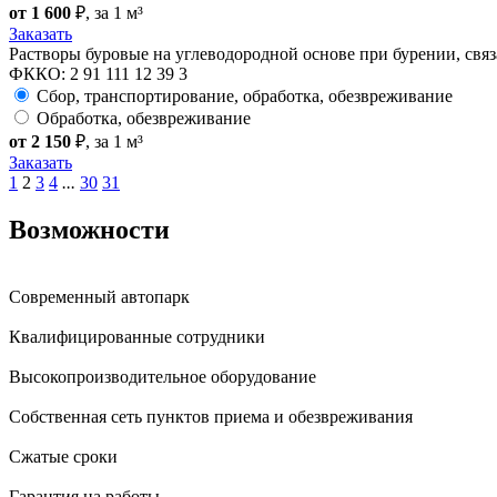
от 1 600
₽
, за 1 м³
Заказать
Растворы буровые на углеводородной основе при бурении, связ
ФККО: 2 91 111 12 39 3
Сбор, транспортирование, обработка, обезвреживание
Обработка, обезвреживание
от 2 150
₽
, за 1 м³
Заказать
1
2
3
4
...
30
31
Возможности
Современный автопарк
Квалифицированные сотрудники
Высокопроизводительное оборудование
Собственная сеть пунктов приема и обезвреживания
Сжатые сроки
Гарантия на работы