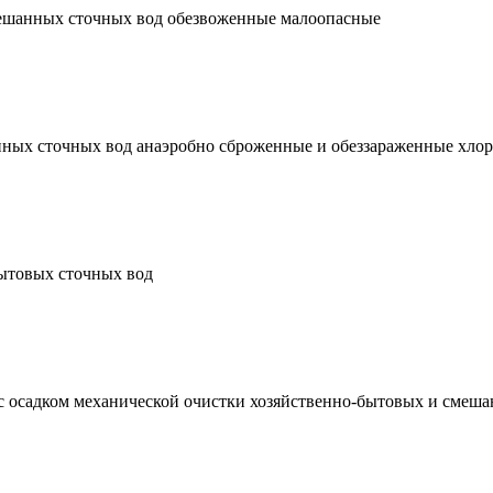
мешанных сточных вод обезвоженные малоопасные
нных сточных вод анаэробно сброженные и обеззараженные хло
бытовых сточных вод
с осадком механической очистки хозяйственно-бытовых и смеш