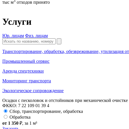
3
тыс м
отходов принято
Услуги
Юр. лицам
Физ. лицам
Транспортирование, обработка, обезвреживание, утилизация о
Промышленный сервис
Аренда спецтехники
Мониторинг транспорта
Экологическое сопровождение
Осадки с песколовок и отстойников при механической очистк
ФККО: 7 22 109 01 39 4
Сбор, транспортирование, обработка
Обработка
от 1 350
₽
, за 1 м³
Заказать