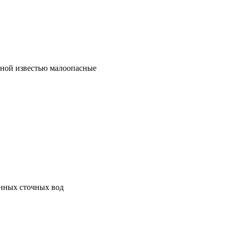
рной известью малоопасные
анных сточных вод