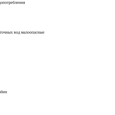
допотребления
сточных вод малоопасные
абин