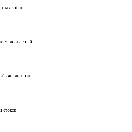
етных кабин
ии малоопасный
ой) канализации
) стоков